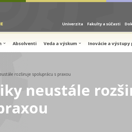
Univerzita
Fakulty a súčasti
Do
um
Absolventi
Veda a výskum
Inovácie a výstupy 
eustále rozširuje spoluprácu s praxou
iky neustále rozši
 praxou