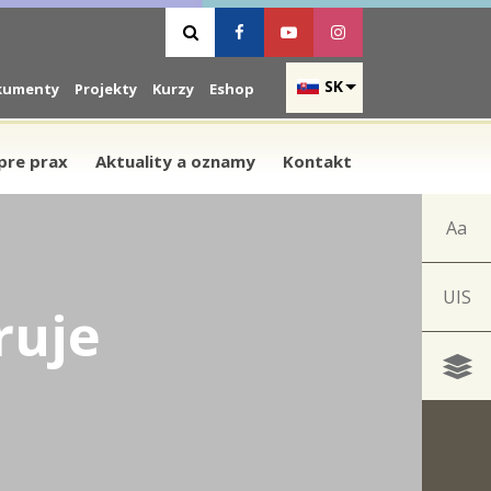
Vyhľadávanie
Facebook
Youtube
Instagram
SK
kumenty
Projekty
Kurzy
Eshop
pre prax
Aktuality a oznamy
Kontakt
Aa
UIS
ruje