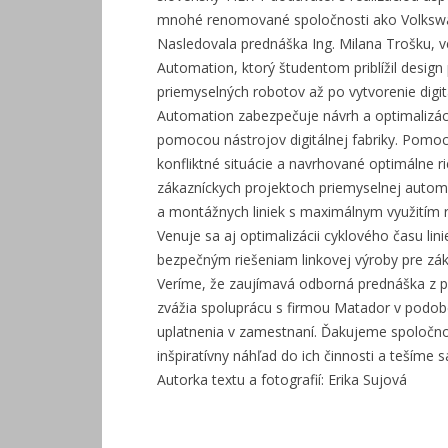
mnohé renomované spoločnosti ako Volkswage
Nasledovala prednáška Ing. Milana Trošku, 
Automation, ktorý študentom priblížil design 
priemyselných robotov až po vytvorenie digit
Automation zabezpečuje návrh a optimalizác
pomocou nástrojov digitálnej fabriky. Pomo
konfliktné situácie a navrhované optimálne ri
zákazníckych projektoch priemyselnej automa
a montážnych liniek s maximálnym využitím r
Venuje sa aj optimalizácii cyklového času lini
bezpečným riešeniam linkovej výroby pre zák
Veríme, že zaujímavá odborná prednáška z p
zvážia spoluprácu s firmou Matador v podobe
uplatnenia v zamestnaní. Ďakujeme spoločn
inšpiratívny náhľad do ich činnosti a tešíme s
Autorka textu a fotografií: Erika Sujová