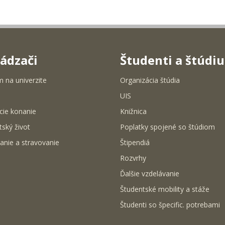
ádzači
Študenti a štúdi
m na univerzite
Organizácia štúdia
UIS
cie konanie
Knižnica
tský život
Poplatky spojené so štúdiom
anie a stravovanie
Štipendiá
Rozvrhy
Ďalšie vzdelávanie
Študentské mobility a stáže
Študenti so špecific. potrebami