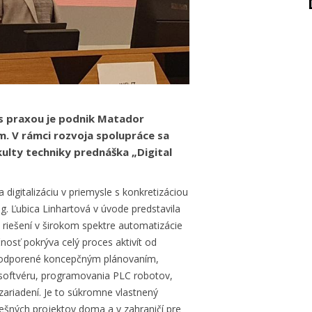
s praxou je podnik Matador
m. V rámci rozvoja spolupráce sa
kulty techniky prednáška „Digital
igitalizáciu v priemysle s konkretizáciou
g. Ľubica Linhartová v úvode predstavila
 riešení v širokom spektre automatizácie
nosť pokrýva celý proces aktivít od
ú podporené koncepčným plánovaním,
a softvéru, programovania PLC robotov,
zariadení. Je to súkromne vlastnený
pešných projektov doma a v zahraničí pre