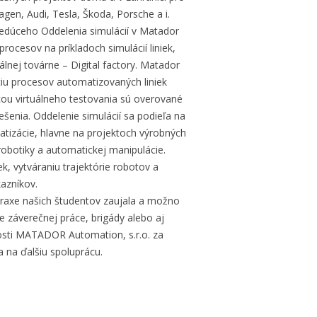
n, Audi, Tesla, Škoda, Porsche a i.
vedúceho Oddelenia simulácií v Matador
procesov na príkladoch simulácií liniek,
álnej továrne – Digital factory. Matador
iu procesov automatizovaných liniek
cou virtuálneho testovania sú overované
ešenia. Oddelenie simulácií sa podieľa na
tizácie, hlavne na projektoch výrobných
obotiky a automatickej manipulácie.
ek, vytváraniu trajektórie robotov a
azníkov.
raxe našich študentov zaujala a možno
 záverečnej práce, brigády alebo aj
osti MATADOR Automation, s.r.o. za
a na ďalšiu spoluprácu.