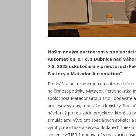
Našim novým partnerom v spolupráci 
Automation, s.r.o. z Dubnice nad Váho
7.5. 2025 uskutočnila v priestoroch Fa
Factory v Matador Automation“.
Prednáška bola zameraná na automatizáciu a d
na činnosť podniku Matador. Personalistka In
spoločnosť Matador Group s.r.o., dodávateľa
procesov výroby, montáže a logistiky. Spoloč
návrhu až po realizáciu projektov, ktoré s
simuláciami, vývojom špeciálnych aplikácií 
výroby, montáže a servisu dodaných liniek a 
slovenský TIER 1 dodávateľ s realizáciou ús