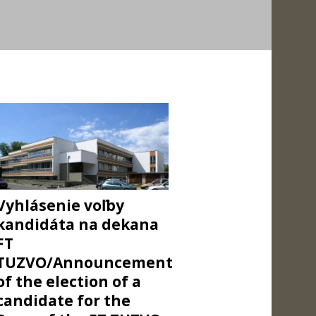
Vyhlásenie voľby
kandidáta na dekana
FT
TUZVO/Announcement
of the election of a
candidate for the