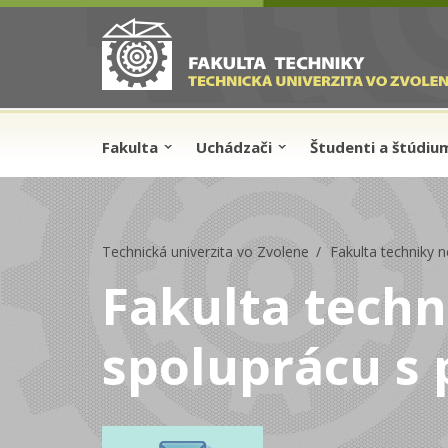
Skip to cookies
Skip to navigation
Skočiť na hlavný obsah
Fakulta
Uchádzači
Študenti a štúdi
Technická univerzita vo Zvolene
Fakulta techniky n
Fakulta techn
spoluprácu s