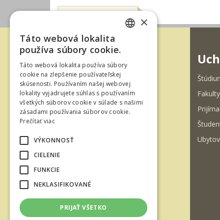
×
Táto webová lokalita
SLOVAK
používa súbory cookie.
Uch
ENGLISH
Táto webová lokalita používa súbory
cookie na zlepšenie používateľskej
Štúdiu
skúsenosti. Používaním našej webovej
Fakulty
lokality vyjadrujete súhlas s používaním
Študentská 26
všetkých súborov cookie v súlade s našimi
Prijíma
zásadami používania súborov cookie.
960 01 Zvolen
Prečítať viac
Študen
Slovenská republika
Ubytov
VÝKONNOSŤ
Tel.: +421-45-520 61 11
CIELENIE
Tel.: +421-45-520 65 01
FUNKCIE
Fax: +421-45-533 00 27
NEKLASIFIKOVANÉ
e-mail: dft@tuzvo.sk
PRIJAŤ VŠETKO