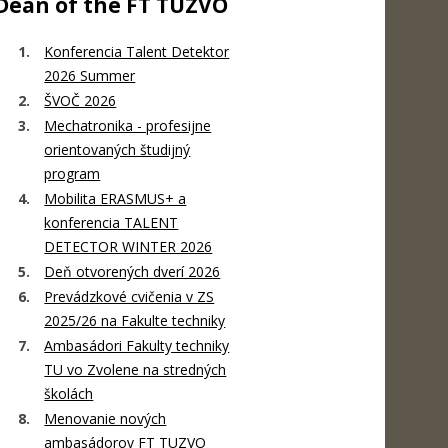
Dean of the FT TUZVO
Konferencia Talent Detektor
2026 Summer
ŠVOČ 2026
Mechatronika - profesijne
orientovaných študijný
program
Mobilita ERASMUS+ a
konferencia TALENT
DETECTOR WINTER 2026
Deň otvorených dverí 2026
Prevádzkové cvičenia v ZS
2025/26 na Fakulte techniky
Ambasádori Fakulty techniky
TU vo Zvolene na stredných
školách
Menovanie nových
ambasádorov FT TUZVO