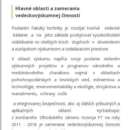
Hlavné oblasti a zamerania
vedeckovýskumnej činnosti
Poslaním Fakulty techniky je rozvíjať tvorivé vedecké
bádanie a na jeho základe poskytovať vysokoškolské
vzdelávanie vo všetkých troch stupňoch v slovenskom
a európskom výskumnom a vzdelávacom priestore.
V oblasti výskumu napĺňa svoje poslanie riešením
výskumných projektov a programov národného a
medzinárodného charakteru najmä v oblastiach
poľnohospodárskych a lesníckych vied, inžinierstva a
technológie, environmentalistiky a ekológie, strojárstva a
manažmentu, ochrany osôb
a integrovanej bezpečnosti, ako aj ďalších príbuzných a
aplikačných oblastí. Vychádzajúc
z končiaceho Dlhodobého zámeru rozvoja FT na roky
2011 - 2018 je zameranie vedeckovýskumnej činnosti