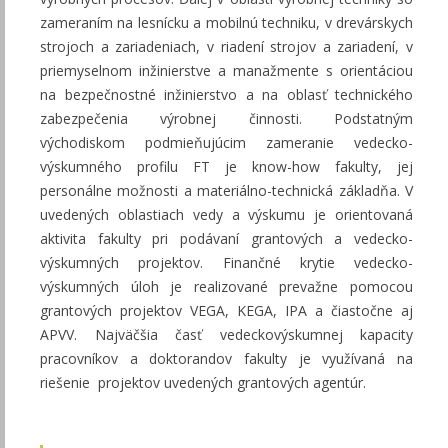
zameraním na lesnícku a mobilnú techniku, v drevárskych
strojoch a zariadeniach, v riadení strojov a zariadení, v
priemyselnom inžinierstve a manažmente s orientáciou
na bezpečnostné inžinierstvo a na oblasť technického
zabezpečenia výrobnej činnosti. Podstatným
východiskom podmieňujúcim zameranie vedecko-
výskumného profilu FT je know-how fakulty, jej
personálne možnosti a materiálno-technická základňa. V
uvedených oblastiach vedy a výskumu je orientovaná
aktivita fakulty pri podávaní grantových a vedecko-
výskumných projektov. Finančné krytie vedecko-
výskumných úloh je realizované prevažne pomocou
grantových projektov VEGA, KEGA, IPA a čiastočne aj
APVV. Najväčšia časť vedeckovýskumnej kapacity
pracovníkov a doktorandov fakulty je využívaná na
riešenie projektov uvedených grantových agentúr.