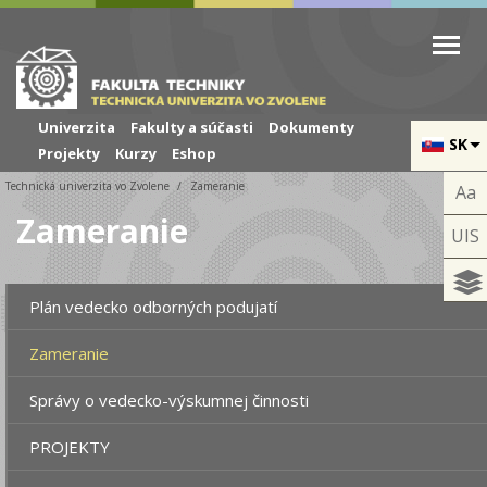
Skip to cookies
Skip to navigation
Skočiť na hlavný obsah
Univerzita
Fakulty a súčasti
Dokumenty
SK
Projekty
Kurzy
Eshop
Technická univerzita vo Zvolene
Zameranie
Aa
Zameranie
UIS
Plán vedecko odborných podujatí
Zameranie
Správy o vedecko-výskumnej činnosti
PROJEKTY