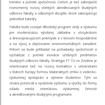
trendov a potrieb spoločnosti. Cieľom je tiež zabezpečiť
rovnomerný rozvoj všetkých akreditovaných študijných
odborov fakulty a odborných disciplín, ktoré zabezpečujú
jednotlivé katedry.
Fakulta bude rozvíjať dlhodobý program vedy a výskumu
pre modernizáciu výrobnej základne v strojárskom
a drevospracujúcom priemysle a v lesnom hospodárstve
a na vývoj a zlepšovanie environmentálnych zariadení.
Pritom sa bude prihliadať na požiadavky spoločnosti a
vychádzať z potrieb inovácie učebných predmetov
študijných odborov fakulty. Stratégia FT TU vo Zvolene je
orientovaná tiež na rozvoj kontaktov s univerzitami
v štátoch Európy formou bilaterálnych zmlúv o vedecko-
výskumnej spolupráci a výmene študentov. Tým sa
otvára potenciál a vyváženie výskumu a výučby do formy
súladu medzi orientáciou výskumnej činnosti
a akreditovanými študijnými programami.