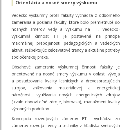
Orientácia a nosné smery výskumu
Vedecko-výskumný profil fakulty vychádza z odborného
zamerania a poslania fakulty, ktoré bolo premietnuté do
nosných smerov vedy a výskumu na FT. Vedecko-
výskumná činnosť FT je postavená na princípe
maximálnej prepojenosti pedagogických a vedeckých
aktivít, rešpektujúc celosvetové trendy a aktuálne potreby
spoločenskej praxe.
Obsahové zameranie výskumnej činnosti fakulty je
orientované na nosné smery výskumu v oblasti vývoja
a posudzovania kvality lesníckych a drevospracujúcich
strojov, znižovania materiálovej a energetickej
náročnosti, využívania nových energetických zdrojov
(trvalo obnoviteľné zdroje, biomasa), manažment kvality
výrobných podnikov.
Koncepcia rozvojových zámerov FT vychádza zo
zámerov rozvoja vedy a techniky z hľadiska svetových