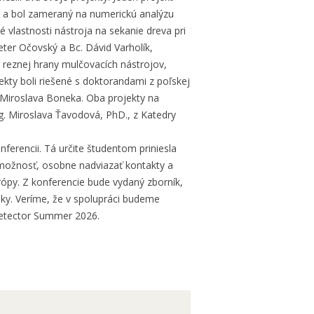
r a bol zameraný na numerickú analýzu
 vlastnosti nástroja na sekanie dreva pri
eter Očovský a Bc. Dávid Varholík,
reznej hrany mulčovacích nástrojov,
ekty boli riešené s doktorandami z poľskej
. Miroslava Boneka. Oba projekty na
g. Miroslava Ťavodová, PhD., z Katedry
nferencii. Tá určite študentom priniesla
možnosť, osobne nadviazať kontakty a
urópy. Z konferencie bude vydaný zborník,
nky. Veríme, že v spolupráci budeme
Detector Summer 2026.