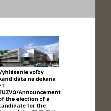
Vyhlásenie voľby
kandidáta na dekana
FT
TUZVO/Announcement
of the election of a
candidate for the