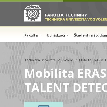
Skip to cookies
Skip to navigation
Skočiť na hlavný obsah
Fakulta
Uchádzači
Študenti a štúdi
Technická univerzita vo Zvolene
Mobilita ERASMU
Mobilita ERA
TALENT DETE