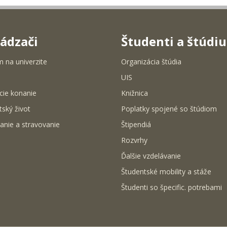
ádzači
Študenti a štúdi
m na univerzite
Organizácia štúdia
UIS
cie konanie
Knižnica
tský život
Poplatky spojené so štúdiom
anie a stravovanie
Štipendiá
Rozvrhy
Ďalšie vzdelávanie
Študentské mobility a stáže
Študenti so špecific. potrebami