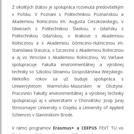
Z okolitých štátov je spolupráca rozvinutá predovšetkým
v Poľsku. V Poznani s Politechnikou Poznańskou a
Akademiou Rolnicznou im. Augusta Cieszkowskego, v
Gliwiciach s Politechnikou Ślaskou, v Gdaňsku s
Politechnikou Gdańskou, v Krakove s Akademiou
Rolnicznou a s Akademiou Górniczno-Hutnicznou im.
Stanislawa Staszica, v Szczecine s Akademiou Rolnicznou
a aj vo Wroclavi s Akademiou Rolnicznou. Vo Varšave
spolupracuje Fakulta environmentálnej a výrobnej
techniky so Szkolou Glownou Gospodárstwa Wiejskiego.
Niekoľko rokov sa už buduje spolupráca s
Uniwersytetom Warmińsko-Mazurskim w Olsztyne.
Pracovníci Fakulty environmentálnej a výrobnej techniky
spolupracujú aj s univerzitami v Chorvátsku: Josip Juraj
Strossmayer University v Osijeku a University of Applied
Schiences v Slavonskom Brode.
V rámci programov
Erasmus+ a CEEPUS
FEVT TU vo