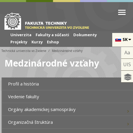
Skip to cookies
Skip to navigation
Skočiť na hlavný obsah
Univerzita
Fakulty a súčasti
Dokumenty
SK
Projekty
Kurzy
Eshop
Technická univerzita vo Zvolene
Medzinárodné vzťahy
Aa
Medzinárodné vzťahy
UIS
Profil a história
Vedenie fakulty
Orgány akademickej samosprávy
Organizačná štruktúra