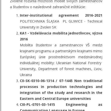
Zvolene rozšírila možnosti mobilít svojich zamestnancov
a študentov o nasledovné zahraničné inštitúcie:
Inter-institutional agreement 2016-2021
POLITECHNIKA ŚLĄSKA PL GLIWICE - Technical
University in Zvolen SK
KA1 - Vzdelávacia mobilita jednotlivcov, výzva
2016
Mobilita študentov a zamestnancov VŠ medzi
krajinami programu a partnerskými krajinami mimo
Európskej únie prostredníctvom medzinárodnej
individuálnej mobility: Ukrainian National Forestry
University, Department of forest machines, Ľvov,
Ukraina
CII-SK-0310-06-1314 / 07-1445 Non traditional
processes in production technologies and
integration of the study and research in the
Eastern and Central Europe universities
CIII-PL-0701-03-1415 Engineering as
Communication Language in Europe