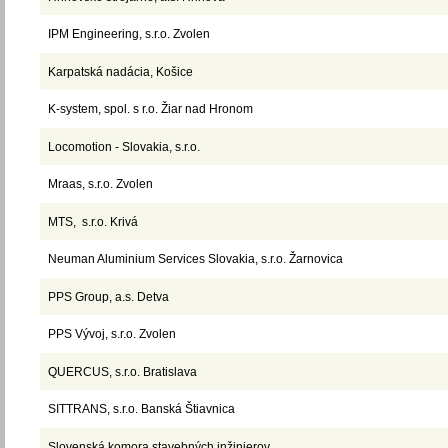
IPM Engineering, s.r.o. Zvolen
Karpatská nadácia, Košice
K-system, spol. s r.o. Žiar nad Hronom
Locomotion - Slovakia, s.r.o.
Mraas, s.r.o. Zvolen
MTS, s.r.o. Krivá
Neuman Aluminium Services Slovakia, s.r.o. Žarnovica
PPS Group, a.s. Detva
PPS Vývoj, s.r.o. Zvolen
QUERCUS, s.r.o. Bratislava
SITTRANS, s.r.o. Banská Štiavnica
Slovenská komora stavebných inžinierov