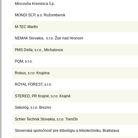
Mincovňa Kremnica š.p.
MONDI SCP, a.s. Ružomberok
M-TEC Martin
NEMAK Slovakia, s.r.o. Žiar nad Hronom
PMS Delta, s.r.o., Michalovce
PQM, s.r.o.
Robus, s.r.o. Krupina
ROYAL FOREST, s.r.o.
STERED, PR Krajné, s.r.o. Krajné
Sekológ, s.r.o. Brezno
Schier Technik Slovakia, s.r.o. Trenčín
Slovenská spoločnosť pre tribológiu a tribotechniku, Bratislava