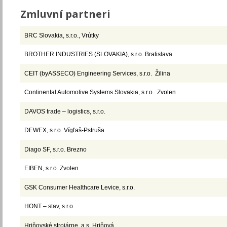
Zmluvní partneri
BRC Slovakia, s.r.o., Vrútky
BROTHER INDUSTRIES (SLOVAKIA), s.r.o. Bratislava
CEIT (byASSECO) Engineering Services, s.r.o. Žilina
Continental Automotive Systems Slovakia, s r.o. Zvolen
DAVOS trade – logistics, s.r.o.
DEWEX, s.r.o. Vígľaš-Pstruša
Diago SF, s.r.o. Brezno
EIBEN, s.r.o. Zvolen
GSK Consumer Healthcare Levice, s.r.o.
HONT – stav, s.r.o.
Hriňovské strojárne, a.s. Hriňová