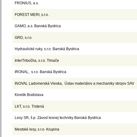
FRONIUS, a.s.
FOREST MERI, s.r.o.
GAMO, a.s. Banská Bystrica
GRD, s.r.o.
Hydraulické ruky, s.r.o. Banská Bystrica
InterTriboDia, s.r.o. Tlmače
IRONAL, s.r.o. Banská Bystrica
INOVAL Ladomerská Vieska, Ústav materiálov a mechaniky strojov SAV
Kinetik Bratislava
LKT, s.r.o. Trstená
Lesy SR, š.p. Závod lesnej techniky Banská Bystrica
Mestské lesy, s.r.o. Krupina