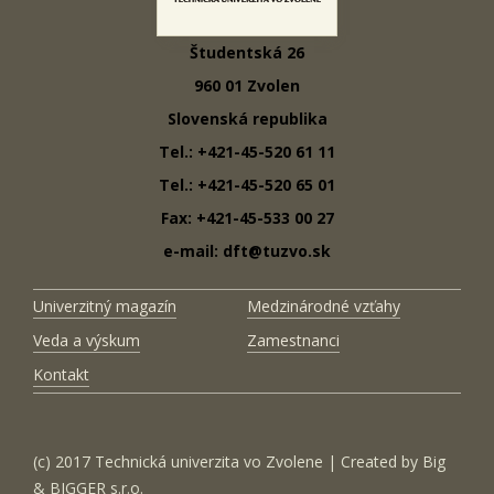
Študentská 26
960 01 Zvolen
Slovenská republika
Tel.: +421-45-520 61 11
Tel.: +421-45-520 65 01
Fax: +421-45-533 00 27
e-mail: dft@tuzvo.sk
Univerzitný magazín
Medzinárodné vzťahy
Veda a výskum
Zamestnanci
Kontakt
(c) 2017 Technická univerzita vo Zvolene | Created by
Big
& BIGGER s.r.o.