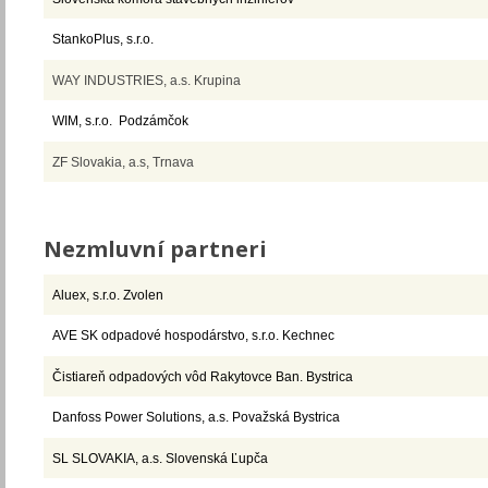
StankoPlus, s.r.o.
WAY INDUSTRIES, a.s. Krupina
WIM, s.r.o. Podzámčok
ZF Slovakia, a.s, Trnava
Nezmluvní partneri
Aluex, s.r.o. Zvolen
AVE SK odpadové hospodárstvo, s.r.o. Kechnec
Čistiareň odpadových vôd Rakytovce Ban. Bystrica
Danfoss Power Solutions, a.s. Považská Bystrica
SL SLOVAKIA, a.s. Slovenská Ľupča