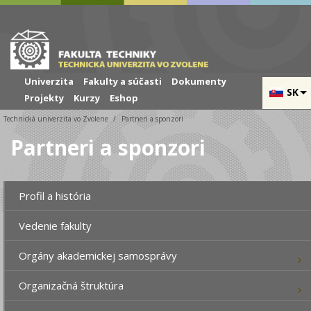
Skip to cookies
Skip to navigation
Skočiť na hlavný obsah
Univerzita
Fakulty a súčasti
Dokumenty
SK
Projekty
Kurzy
Eshop
Technická univerzita vo Zvolene
Partneri a sponzori
Partneri a sponzori
Profil a história
Vedenie fakulty
Orgány akademickej samosprávy
Organizačná štruktúra