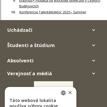
Erasmus+ mobilita na Jihočeské univerzitě v Českých
Budějovicích
Konferencia Talentdetektor 2025– Summer
Uchádzači
Študenti a štúdium
Absolventi
Verejnosť a médiá
×
Táto webová lokalita
SLOVAK
používa súbory cookie.