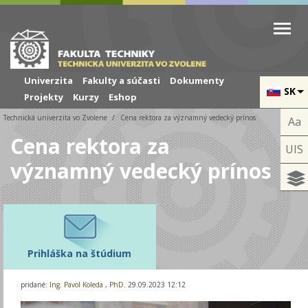
Skip to cookies
Skip to navigation
Skočiť na hlavný obsah
Univerzita
Fakulty a súčasti
Dokumenty
SK
Projekty
Kurzy
Eshop
Technická univerzita vo Zvolene
Cena rektora za významný vedecký prínos
Aa
Cena rektora za
UIS
významný vedecký prínos
Prihláška na štúdium
pridané:
Ing. Pavol Koleda , PhD.
29.09.2023 12:12