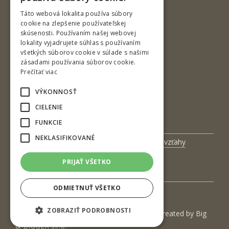
ENGLISH
Táto webová lokalita používa súbory
cookie na zlepšenie používateľskej
Študentská 26
skúsenosti. Používaním našej webovej
960 01 Zvolen
lokality vyjadrujete súhlas s používaním
všetkých súborov cookie v súlade s našimi
Slovenská republika
zásadami používania súborov cookie.
Tel.: +421-45-520 61 11
Prečítať viac
Tel.: +421-45-520 65 01
VÝKONNOSŤ
Fax: +421-45-533 00 27
CIELENIE
e-mail: dft@tuzvo.sk
FUNKCIE
NEKLASIFIKOVANÉ
Univerzitný magazín
Medzinárodné vzťahy
Veda a výskum
Zamestnanci
PRIJAŤ VŠETKO
Kontakt
ODMIETNUŤ VŠETKO
ZOBRAZIŤ PODROBNOSTI
(c) 2017 Technická univerzita vo Zvolene | Created by
Big
& BIGGER s.r.o.